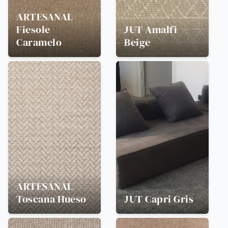
ARTESANAL
Fiesole
JUT
Amalfi
Caramelo
Beige
ARTESANAL
Toscana Hueso
JUT
Capri Gris