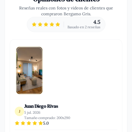
Reseñas reales con fotos y videos de clientes que
compraron
Bergamo Gris
.
4.5
Basado en
2
reseña
s
Juan Diego Rivas
J
5 jul. 2026
Tamaño comprado:
200x290
5.0