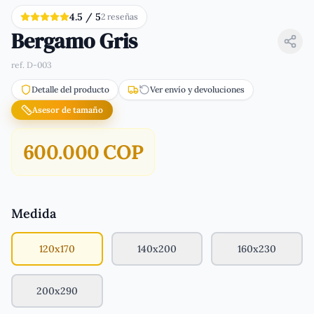
4.5
/ 5
2
reseña
s
Bergamo Gris
ref.
D-003
Detalle del producto
Ver envío y devoluciones
Asesor de tamaño
600.000 COP
Medida
120x170
140x200
160x230
200x290