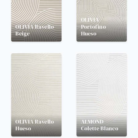
OLIVIA
OLIVIA
Ravello
Portofino
Beige
Hueso
OLIVIA
Ravello
ALMOND
Hueso
Colette Blanco