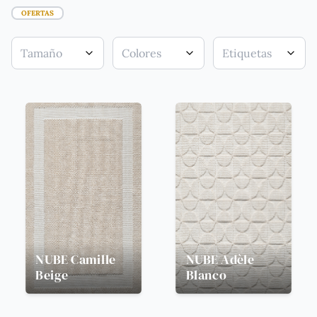
OFERTAS
Tamaño
Colores
Etiquetas
NUBE
Camille
NUBE
Adèle
Beige
Blanco