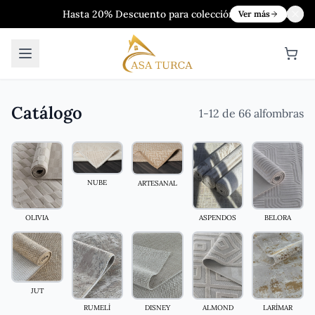
Hasta 20% Descuento para colecciónes de 2024&2025
Ver más
Catálogo
1-12 de 66 alfombras
NUBE
ARTESANAL
OLIVIA
ASPENDOS
BELORA
JUT
LARİMAR
DISNEY
RUMELİ
ALMOND