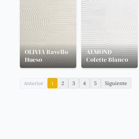
OLIVIA
Ravello
ALMOND
Hueso
Colette Blanco
Anterior
1
2
3
4
5
Siguiente