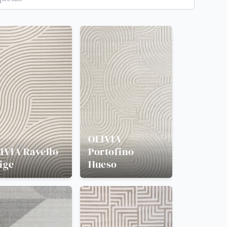
OLIVIA
IVIA
Ravello
Portofino
ige
Hueso