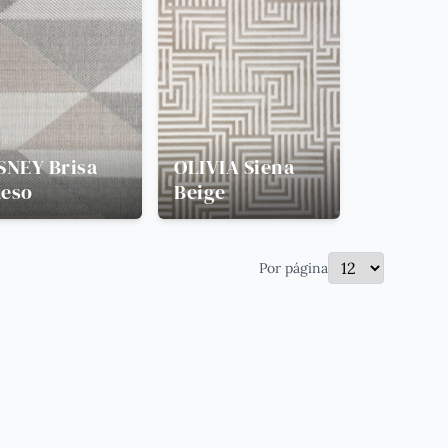
SNEY
Brisa
OLIVIA
Siena
eso
Beige
Por página