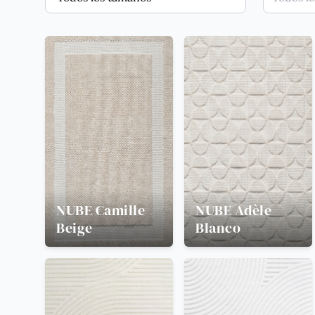
NUBE
Camille
NUBE
Adèle
Beige
Blanco