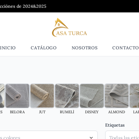
de 2024&2025
INICIO
CATÁLOGO
NOSOTROS
CONTACT
S
BELORA
JUT
RUMELİ
DISNEY
ALMOND
LA
Etiquetas
s colores
Todas las eti