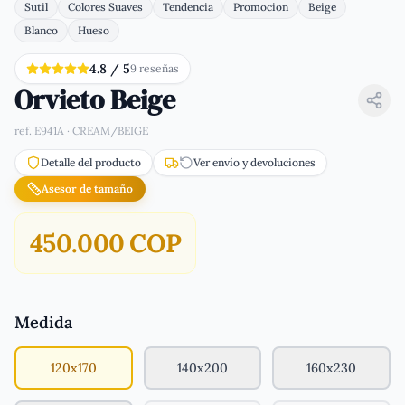
Sutil
Colores Suaves
Tendencia
Promocion
Beige
Blanco
Hueso
4.8
/ 5
9
reseña
s
Orvieto Beige
ref.
E941A · CREAM/BEIGE
Detalle del producto
Ver envío y devoluciones
Asesor de tamaño
450.000 COP
Medida
120x170
140x200
160x230