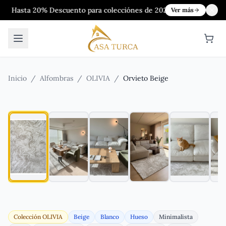
% Descuento para colecciónes de 2024&2025
Ver más
Inicio
/
Alfombras
/
OLIVIA
/
Orvieto Beige
Colección
OLIVIA
Beige
Blanco
Hueso
Minimalista