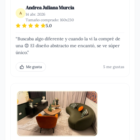
Andrea Juliana Murcia
A
14 abr. 2026
Tamaño comprado:
160x230
5.0
“
Buscaba algo diferente y cuando la vi la compré de
una 😍 El diseño abstracto me encantó, se ve súper
único.
”
Me gusta
5
me gusta
s