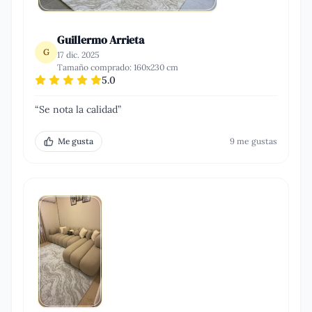
Guillermo Arrieta
G
17 dic. 2025
Tamaño comprado:
160x230 cm
5.0
“
Se nota la calidad
”
Me gusta
9
me gusta
s