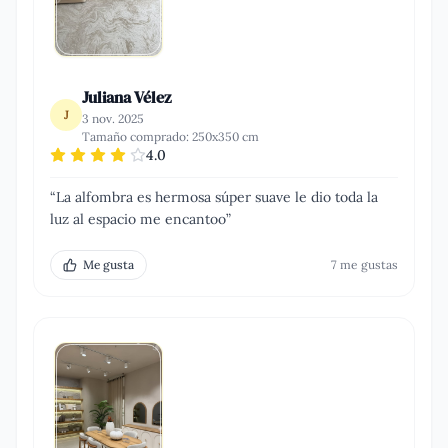
Juliana Vélez
J
3 nov. 2025
Tamaño comprado:
250x350 cm
4.0
“
La alfombra es hermosa súper suave le dio toda la
luz al espacio me encantoo
”
Me gusta
7
me gusta
s