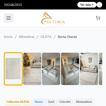
Hast
Ver más
Inicio
/
Alfombras
/
OLIVIA
/
Siena Hueso
Colección
OLIVIA
Hueso
Sutil
Unicolor
Minimalista