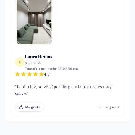
Laura Henao
L
6 jul. 2025
Tamaño comprado:
250x350 cm
4.5
“
Le dio luz, se ve súper limpia y la textura es muy
suave.
”
Me gusta
13
me gusta
s