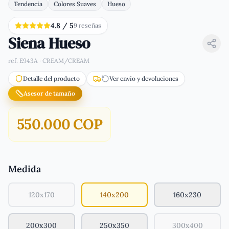
Tendencia
Colores Suaves
Hueso
4.8
/ 5
9
reseña
s
Siena Hueso
ref.
E943A · CREAM/CREAM
Detalle del producto
Ver envío y devoluciones
Asesor de tamaño
550.000 COP
Medida
120x170
140x200
160x230
200x300
250x350
300x400