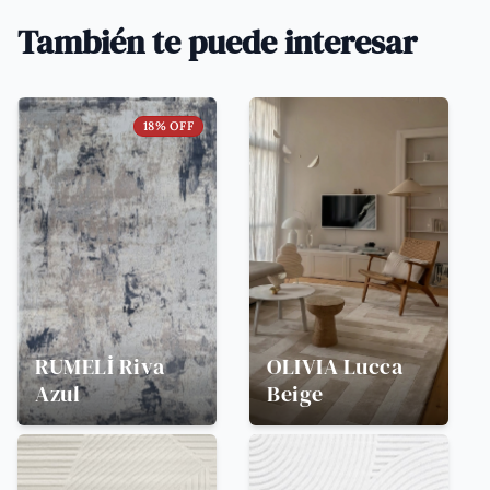
También te puede interesar
18
% OFF
RUMELİ
Riva
OLIVIA
Lucca
Azul
Beige