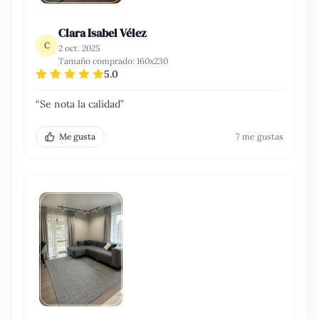
Clara Isabel Vélez
C
2 oct. 2025
Tamaño comprado:
160x230
5.0
“
Se nota la calidad
”
Me gusta
7
me gusta
s