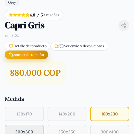
Grey
4.8
/ 5
3
reseña
s
Capri Gris
ref.
8102
Detalle del producto
Ver envío y devoluciones
Asesor de tamaño
880.000 COP
Medida
120x170
140x200
160x230
200x300
250x350
300x400