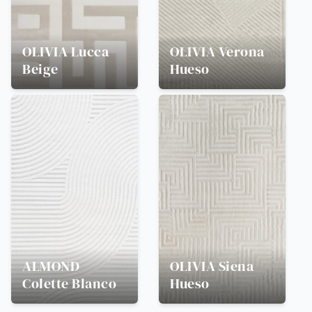
OLIVIA
Lucca
OLIVIA
Verona
Beige
Hueso
ALMOND
OLIVIA
Siena
Colette Blanco
Hueso