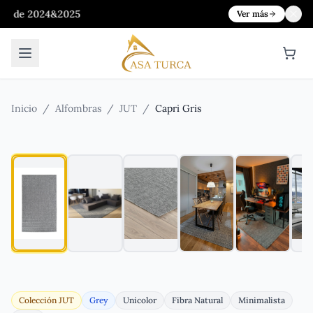
24&2025
Ver más
Inicio
/
Alfombras
/
JUT
/
Capri Gris
Colección
JUT
Grey
Unicolor
Fibra Natural
Minimalista