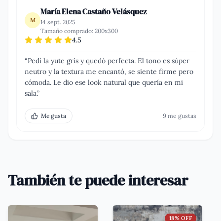
María Elena Castaño Velásquez
M
14 sept. 2025
Tamaño comprado:
200x300
4.5
“
Pedí la yute gris y quedó perfecta. El tono es súper
neutro y la textura me encantó, se siente firme pero
cómoda. Le dio ese look natural que quería en mi
sala.
”
Me gusta
9
me gusta
s
También te puede interesar
18
% OFF