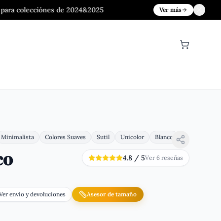
iónes de 2024&2025
Ver más
O
Minimalista
Colores Suaves
Sutil
Unicolor
Blanco
co
4.8
/ 5
Ver
6
reseña
s
Ver envío y devoluciones
Asesor de tamaño