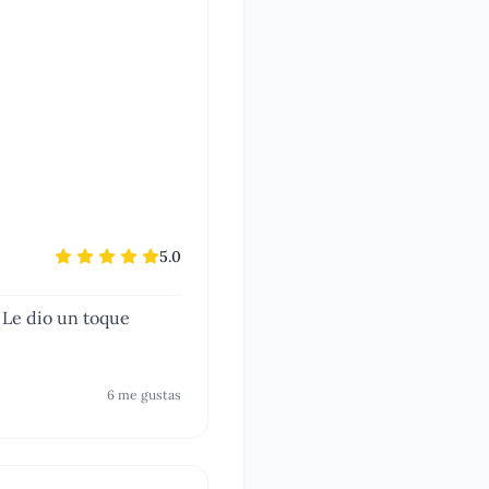
5.0
 Le dio un toque
6
me gusta
s