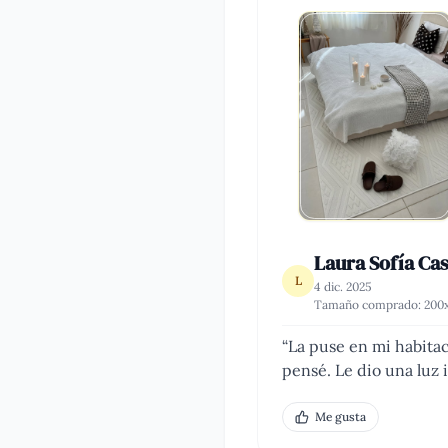
Laura Sofía Ca
L
4 dic. 2025
Tamaño comprado:
200
“
La puse en mi habitac
pensé. Le dio una luz i
Me gusta