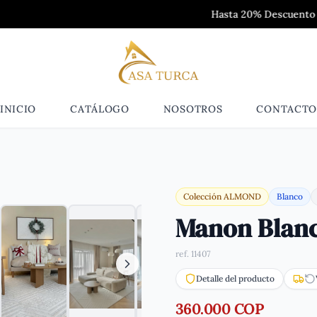
Hasta 20% Descuento para colecc
INICIO
CATÁLOGO
NOSOTROS
CONTACT
Colección
ALMOND
Blanco
Manon Blan
ref.
11407
Detalle del producto
360.000 COP