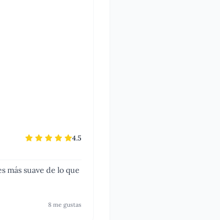
4.5
 es más suave de lo que
8
me gusta
s