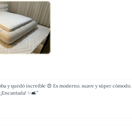
oba y quedó increíble 😍 Es moderno, suave y súper cómodo.
 ¡Encantada! ✨🛋️
”