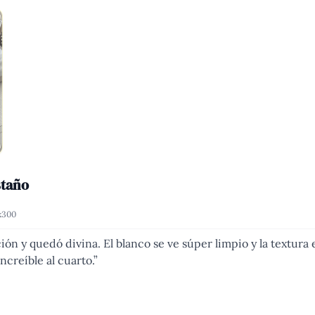
staño
x300
ión y quedó divina. El blanco se ve súper limpio y la textura
ncreíble al cuarto.
”