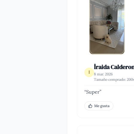
İraida Caldero
İ
8 mar. 2026
Tamaño comprado:
200
“
Super
”
Me gusta