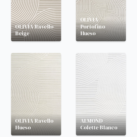
OLIVIA
OLIVIA
Ravello
Portofino
Beige
Hueso
OLIVIA
Ravello
ALMOND
Hueso
Colette Blanco