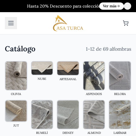
Hasta 20% Descuento para colecciónes de 2024&2025
Ver más
Catálogo
1-12 de 69 alfombras
NUBE
ARTESANAL
OLIVIA
ASPENDOS
BELORA
JUT
LARİMAR
DISNEY
RUMELİ
ALMOND